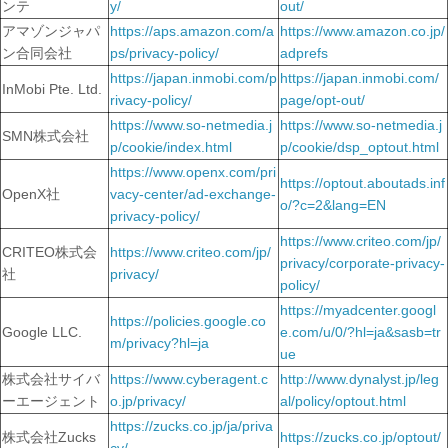
ンテ
y/
out/
アマゾンジャパ
https://aps.amazon.com/a
https://www.amazon.co.jp/
ン合同会社
ps/privacy-policy/
adprefs
https://japan.inmobi.com/p
https://japan.inmobi.com/
InMobi Pte. Ltd.
rivacy-policy/
page/opt-out/
https://www.so-netmedia.j
https://www.so-netmedia.j
SMN株式会社
p/cookie/index.html
p/cookie/dsp_optout.html
https://www.openx.com/pri
https://optout.aboutads.inf
OpenX社
vacy-center/ad-exchange-
o/?c=2&lang=EN
privacy-policy/
https://www.criteo.com/jp/
CRITEO株式会
https://www.criteo.com/jp/
privacy/corporate-privacy-
社
privacy/
policy/
https://myadcenter.googl
https://policies.google.co
Google LLC.
e.com/u/0/?hl=ja&sasb=tr
m/privacy?hl=ja
ue
株式会社サイバ
https://www.cyberagent.c
http://www.dynalyst.jp/leg
ーエージェント
o.jp/privacy/
al/policy/optout.html
https://zucks.co.jp/ja/priva
株式会社Zucks
https://zucks.co.jp/optout/