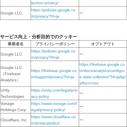
tection-privacy/
https://policies.google.co
Google LLC.
ー
m/privacy?hl=ja
サービス向上・分析目的でのクッキー
事業者名
プライバシーポリシー
オプトアウト
https://policies.google.co
Google LLC.
ー
m/privacy?hl=ja
https://firebase.google.co
Google LLC.
https://firebase.google.co
m/docs/analytics/configur
（Firebase
m/support/privacy?hl=ja
e-data-collection?hl=ja&pl
Analytics）
atform=ios
Unity
https://unity.com/legal/priv
ー
Technologies
acy-policy
Vonage
https://www.vonage.com/l
ー
Holdings Corp.
egal/privacy-policy/
https://www.cloudflare.co
Cloudflare, Inc.
ー
m/privacypolicy/