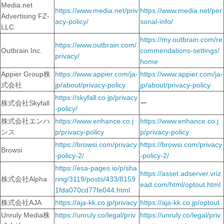
Media.net
https://www.media.net/priv
https://www.media.net/per
Advertising FZ-
acy-policy/
sonal-info/
LLC
https://my.outbrain.com/re
https://www.outbrain.com/
Outbrain Inc.
commendations-settings/
privacy/
home
Appier Group株
https://www.appier.com/ja-
https://www.appier.com/ja-
式会社
jp/about/privacy-policy
jp/about/privacy-policy
https://skyfall.co.jp/privacy
株式会社Skyfall
ー
-policy/
株式会社エンハ
https://www.enhance.co.j
https://www.enhance.co.j
ンス
p/privacy-policy
p/privacy-policy
https://browsi.com/privacy
https://browsi.com/privacy
Browsi
-policy-2/
-policy-2/
https://esa-pages.io/p/sha
https://asset.adserver.vriz
株式会社Alpha
ring/3119/posts/433/8159
ead.com/html/optout.html
1fda070cd77fe044.html
株式会社AJA
https://aja-kk.co.jp/privacy
https://aja-kk.co.jp/optout
Unruly Media株
https://unruly.co/legal/priv
https://unruly.co/legal/priv