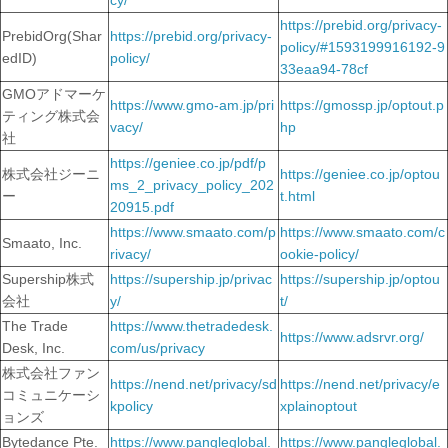
cy/
https://prebid.org/privacy-
PrebidOrg(Shar
https://prebid.org/privacy-
policy/#1593199916192-9
edID)
policy/
33eaa94-78cf
GMOアドマーケ
https://www.gmo-am.jp/pri
https://gmossp.jp/optout.p
ティング株式会
vacy/
hp
社
https://geniee.co.jp/pdf/p
株式会社ジーニ
https://geniee.co.jp/optou
ms_2_privacy_policy_202
ー
t.html
20915.pdf
https://www.smaato.com/p
https://www.smaato.com/c
Smaato, Inc.
rivacy/
ookie-policy/
Supership株式
https://supership.jp/privac
https://supership.jp/optou
会社
y/
t/
The Trade
https://www.thetradedesk.
https://www.adsrvr.org/
Desk, Inc.
com/us/privacy
株式会社ファン
https://nend.net/privacy/sd
https://nend.net/privacy/e
コミュニケーシ
kpolicy
xplainoptout
ョンズ
Bytedance Pte.
https://www.pangleglobal.
https://www.pangleglobal.