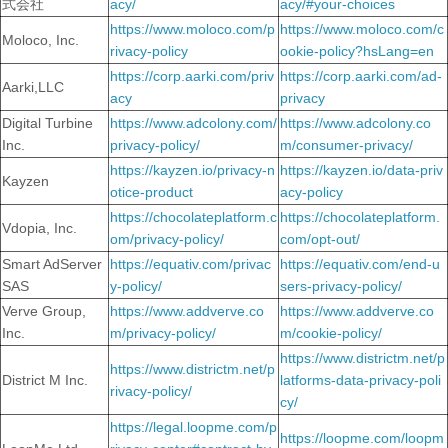
式会社
acy/
acy/#your-choices
https://www.moloco.com/p
https://www.moloco.com/c
Moloco, Inc.
rivacy-policy
ookie-policy?hsLang=en
https://corp.aarki.com/priv
https://corp.aarki.com/ad-
Aarki,LLC
acy
privacy
Digital Turbine
https://www.adcolony.com/
https://www.adcolony.co
Inc.
privacy-policy/
m/consumer-privacy/
https://kayzen.io/privacy-n
https://kayzen.io/data-priv
Kayzen
otice-product
acy-policy
https://chocolateplatform.c
https://chocolateplatform.
Vdopia, Inc.
om/privacy-policy/
com/opt-out/
Smart AdServer
https://equativ.com/privac
https://equativ.com/end-u
SAS
y-policy/
sers-privacy-policy/
Verve Group,
https://www.addverve.co
https://www.addverve.co
Inc.
m/privacy-policy/
m/cookie-policy/
https://www.districtm.net/p
https://www.districtm.net/p
District M Inc.
latforms-data-privacy-poli
rivacy-policy/
cy/
https://legal.loopme.com/p
https://loopme.com/loopm