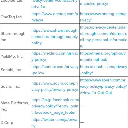
LoopMe Ltd.
rivacy-center#contract-hy
e-cookie-policy/
artvn1o
https://www.onetag.com/p
https://www.onetag.com/p
OneTag Ltd.
rivacy/
rivacy/
https://privacy-center.shar
https://www.sharethrough.
Sharethrough
ethrough.com/en/do-not-s
com/sharethrough-supply-
Inc.
ell-my-personal-informatio
policy
n/
https://yieldmo.com/privac
https://thenai.org/opt-out/
YieldMo, Inc.
y-policy/
mobile-opt-out/
https://sonobi.com/privacy
https://sonobi.com/privacy
Sonobi, Inc.
-policy/
-policy/
https://www.sovrn.com/pri
https://www.sovrn.com/pri
Sovrn, Inc.
vacy-policy/privacy-policy/
vacy-policy/privacy-policy/
#How-To-Opt-Out
https://ja-jp.facebook.com/
Meta Platforms,
privacy/policy/?entry_poin
ー
Inc.
t=facebook_page_footer
https://twitter.com/ja/priva
X Corp.
ー
cy