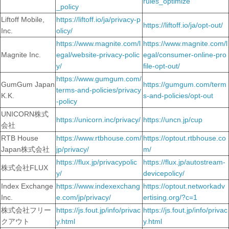
rules_optimize
_policy
Liftoff Mobile,
https://liftoff.io/ja/privacy-p
https://liftoff.io/ja/opt-out/
Inc.
olicy/
https://www.magnite.com/l
https://www.magnite.com/l
Magnite Inc.
egal/website-privacy-polic
egal/consumer-online-pro
y/
file-opt-out/
https://www.gumgum.com/
GumGum Japan
https://gumgum.com/term
terms-and-policies/privacy
K.K.
s-and-policies/opt-out
-policy
UNICORN株式
https://unicorn.inc/privacy/
https://uncn.jp/cup
会社
RTB House
https://www.rtbhouse.com/
https://optout.rtbhouse.co
Japan株式会社
jp/privacy/
m/
https://flux.jp/privacypolic
https://flux.jp/autostream-
株式会社FLUX
y/
devicepolicy/
Index Exchange
https://www.indexexchang
https://optout.networkadv
Inc.
e.com/jp/privacy/
ertising.org/?c=1
株式会社フリー
https://js.fout.jp/info/privac
https://js.fout.jp/info/privac
クアウト
y.html
y.html