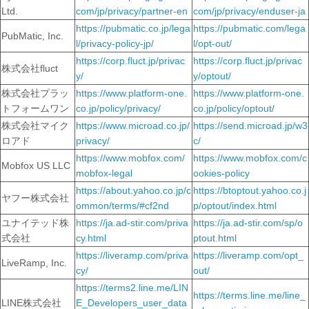
Ltd.
com/jp/privacy/partner-en
com/jp/privacy/enduser-ja
https://pubmatic.co.jp/lega
https://pubmatic.com/lega
PubMatic, Inc.
l/privacy-policy-jp/
l/opt-out/
https://corp.fluct.jp/privac
https://corp.fluct.jp/privac
株式会社fluct
y/
y/optout/
株式会社プラッ
https://www.platform-one.
https://www.platform-one.
トフォームワン
co.jp/policy/privacy/
co.jp/policy/optout/
株式会社マイク
https://www.microad.co.jp/
https://send.microad.jp/w3
ロアド
privacy/
c/
https://www.mobfox.com/
https://www.mobfox.com/c
Mobfox US LLC
mobfox-legal
ookies-policy
https://about.yahoo.co.jp/c
https://btoptout.yahoo.co.j
ヤフー株式会社
ommon/terms/#cf2nd
p/optout/index.html
ユナイテッド株
https://ja.ad-stir.com/priva
https://ja.ad-stir.com/sp/o
式会社
cy.html
ptout.html
https://liveramp.com/priva
https://liveramp.com/opt_
LiveRamp, Inc.
cy/
out/
https://terms2.line.me/LIN
https://terms.line.me/line_
LINE株式会社
E_Developers_user_data