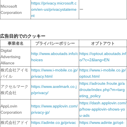
https://privacy.microsoft.c
Microsoft
om/en-us/privacystateme
ー
Corporation
nt
広告目的でのクッキー
事業者名
プライバシーポリシー
オプトアウト
Digital
http://www.aboutads.info/c
https://optout.aboutads.inf
Advertising
hoices
o/?c=2&lang=EN
Alliance
株式会社アイモ
https://www.i-mobile.co.jp/
https://www.i-mobile.co.jp/
バイル
privacy.html
optout.html
https://adroute.froute.jp/a
アクセルマーク
https://www.axelmark.co.j
droute/index.php?m=targ
株式会社
p/privacy/
eting_policy
https://dash.applovin.com/
AppLovin
https://www.applovin.com/
p/how-applovin-shows-yo
Corporation
privacy-jp/
u-ads
株式会社アドイ
https://adinte.co.jp/privac
https://www.adinte.jp/opt-